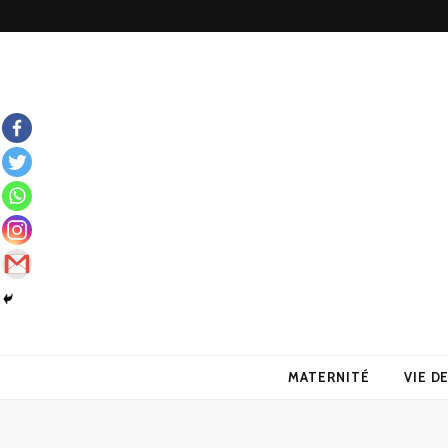
Wonderfull
Le blog des mamans débordées décomplexées
MATERNITÉ
VIE D