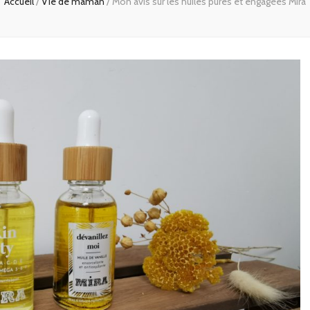
Accueil
/
Vie de maman
/
Mon avis sur les huiles pures et engagées Mira