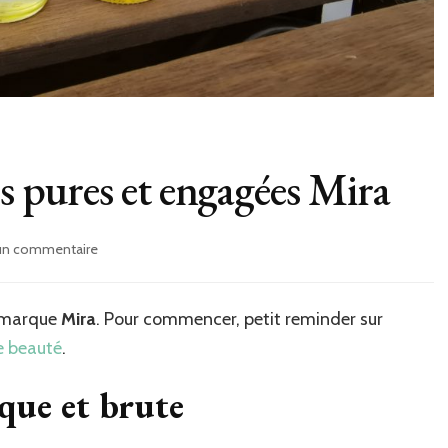
es pures et engagées Mira
 un commentaire
sur
Mon
avis
sur
la marque
Mira
. Pour commencer, petit reminder sur
les
e beauté
.
huiles
pures
que et brute
et
engagées
Mira